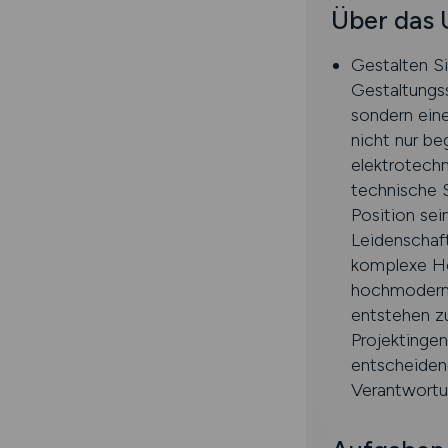
Über das
Gestalten S
Gestaltungss
sondern eine
nicht nur be
elektrotech
technische 
Position sei
Leidenschaft
komplexe Her
hochmoderne
entstehen zu
Projektingeni
entscheidend
Verantwortu