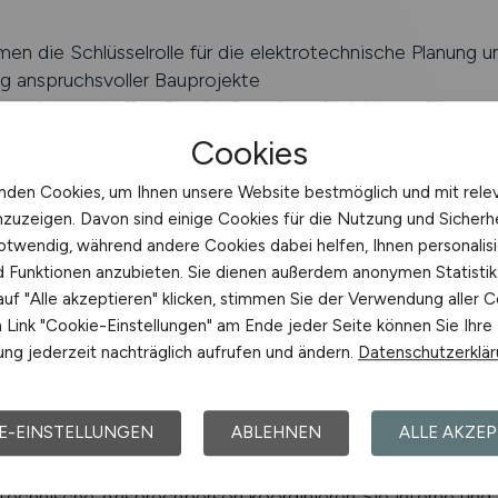
en die Schlüsselrolle für die elektrotechnische Planung u
ng anspruchsvoller Bauprojekte
ow-how schaffen Sie die Grundlage für leistungsfähige, s
ntierte Gebäude- und Energieinfrastrukturen
Cookies
eln innovative elektrotechnische Gesamtkonzepte
Planung über Ausschreibungen bis zur technischen Umset
nden Cookies, um Ihnen unsere Website bestmöglich und mit rele
 Gebäude mit maximalem Anspruch an Qualität, Effizien
nzuzeigen. Davon sind einige Cookies für die Nutzung und Sicherh
gkeit
otwendig, während andere Cookies dabei helfen, Ihnen personalisi
nd Funktionen anzubieten. Sie dienen außerdem anonymen Statisti
orten komplexe Energie- und Verteilernetze
uf "Alle akzeptieren" klicken, stimmen Sie der Verwendung aller C
von Trafostationen, Schaltanlagen, Energieverteilungen,
Link "Cookie-Einstellungen" am Ende jeder Seite können Sie Ihre
ligenten Gebäudesystemen gehört zu Ihrem zentralen
ng jederzeit nachträglich aufrufen und ändern.
Datenschutzerklä
ngsbereich
 Innovationen voran: Ob Photovoltaik, Gebäudeautomatio
e Beleuchtungskonzepte – Sie gestalten aktiv die techn
E-EINSTELLUNGEN
ABLEHNEN
ALLE AKZEP
cklung der Standorte
 komplexe Projekte eigenverantwortlich
 technische Ansprechperson koordinieren Sie interne und