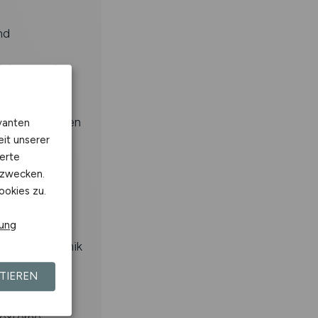
nd
ichere und
zung gestalten
vanten
z und
eit unserer
erte
kzwecken.
ookies zu.
 Datennetzen
rung
n, MSR-Technik
ologische
TIEREN
 externe