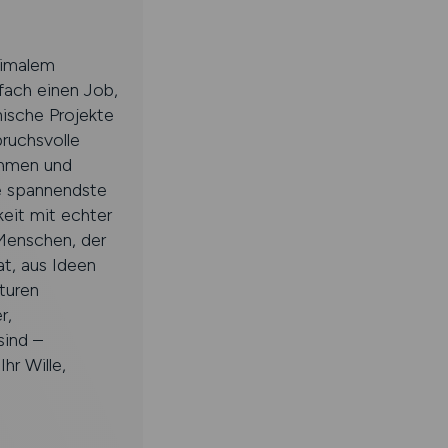
ximalem
fach einen Job,
nische Projekte
pruchsvolle
ehmen und
ie spannendste
keit mit echter
 Menschen, der
t, aus Ideen
turen
r,
sind –
hr Wille,