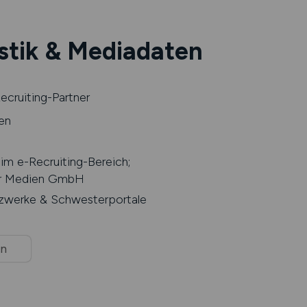
stik & Mediadaten
cruiting-Partner
en
 im e-Recruiting-Bereich;
ler Medien GmbH
tzwerke & Schwesterportale
en