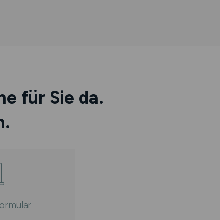
e für Sie da.
h.
ormular