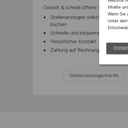
Website n
Gezielt & schnell offene Stellen bese
Inhalte u
Wenn Sie a
Stellenanzeigen selbstständig gest
Unter dem 
buchen
Entscheidu
Schnelle und bequeme Abwicklung
Persönlicher Kontakt
COOKI
Zahlung auf Rechnung
Stellenanzeigentarife