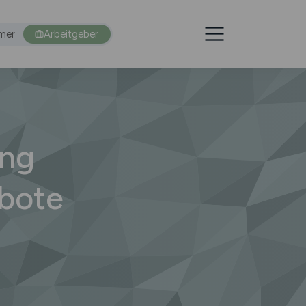
mer
Arbeitgeber
ung
ebote