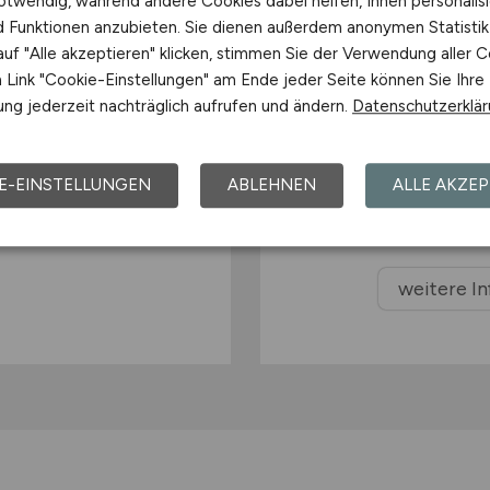
otwendig, während andere Cookies dabei helfen, Ihnen personalisi
tzen
Aktiv werben auf unse
nd Funktionen anzubieten. Sie dienen außerdem anonymen Statisti
uf "Alle akzeptieren" klicken, stimmen Sie der Verwendung aller C
alten oder direkt
Lenken Sie Kunden 
Link "Cookie-Einstellungen" am Ende jeder Seite können Sie Ihre
und machen Sie auf
ng jederzeit nachträglich aufrufen und ändern.
Datenschutzerklä
oder Veranstaltun
Zahlung auf Rechn
E-EINSTELLUNGEN
ABLEHNEN
ALLE AKZEP
weitere I