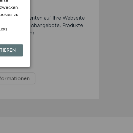
erte
rer Jobbörse
kzwecken.
ookies zu.
und Interessenten auf Ihre Webseite
 Ihre Firma, Jobangebote, Produkte
rung
gen aufmerksam
ung
TIEREN
nformationen