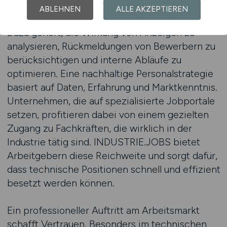
technische Bereiche suchen, sollten ihre
ABLEHNEN
ALLE AKZEPTIEREN
Recruiting-Prozesse kontinuierlich überprüfen.
Dazu gehört, die Wirkung von Anzeigen zu
analysieren, Rückmeldungen von Bewerbern zu
berücksichtigen und interne Abläufe zu
optimieren. Eine nachhaltige Personalstrategie
basiert auf Daten, Erfahrung und Marktkenntnis.
Unternehmen, die auf spezialisierte Jobportale
setzen, profitieren dabei von einem gezielten
Zugang zu Fachkräften, die wirklich in der
Industrie tätig sind. INDUSTRIE.JOBS bietet
Arbeitgebern diese Reichweite und sorgt dafür,
dass technische Positionen schnell und effizient
besetzt werden können.
Ein professioneller Auftritt am Arbeitsmarkt
schafft Vertrauen. Besonders im technischen