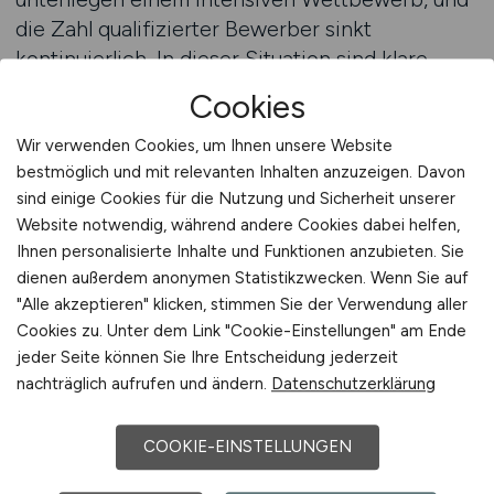
die Zahl qualifizierter Bewerber sinkt
kontinuierlich. In dieser Situation sind klare
Strategien gefragt. Arbeitgeber, die ihre
Cookies
Personalbeschaffung gezielt planen, profitieren
langfristig von geringeren Vakanzen und
Wir verwenden Cookies, um Ihnen unsere Website
bestmöglich und mit relevanten Inhalten anzuzeigen. Davon
stabileren Teams. Eine kompetente Beratung
sind einige Cookies für die Nutzung und Sicherheit unserer
kann dabei helfen, die richtigen Schritte zu
Website notwendig, während andere Cookies dabei helfen,
definieren – von der Formulierung der
Ihnen personalisierte Inhalte und Funktionen anzubieten. Sie
Stellenanzeige über die Auswahl geeigneter
dienen außerdem anonymen Statistikzwecken. Wenn Sie auf
Plattformen bis hin zur Auswertung der
"Alle akzeptieren" klicken, stimmen Sie der Verwendung aller
Bewerbungen. Eine strukturierte
Cookies zu. Unter dem Link "Cookie-Einstellungen" am Ende
Herangehensweise reduziert nicht nur Kosten,
jeder Seite können Sie Ihre Entscheidung jederzeit
sondern auch die Zeit, bis eine offene Position
nachträglich aufrufen und ändern.
Datenschutzerklärung
erfolgreich besetzt ist.
COOKIE-EINSTELLUNGEN
Arbeitgeber, die regelmäßig Personal für