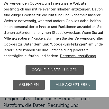
intelligente Planung – speziell für die
Wir verwenden Cookies, um Ihnen unsere Website
Anforderungen der Industrie. Die Plattform
bestmöglich und mit relevanten Inhalten anzuzeigen. Davon
verbindet Fachwissen mit Technologie. Sie
sind einige Cookies für die Nutzung und Sicherheit unserer
ermöglicht, Personalbedarfe in Abhängigkeit
Website notwendig, während andere Cookies dabei helfen,
von Auftragslagen, Produktionskapazitäten und
Ihnen personalisierte Inhalte und Funktionen anzubieten. Sie
saisonalen Schwankungen zu bewerten.
dienen außerdem anonymen Statistikzwecken. Wenn Sie auf
"Alle akzeptieren" klicken, stimmen Sie der Verwendung aller
Arbeitgeber können damit nicht nur aktuelle
Cookies zu. Unter dem Link "Cookie-Einstellungen" am Ende
Lücken schließen, sondern zukünftige
jeder Seite können Sie Ihre Entscheidung jederzeit
Entwicklungen antizipieren.
nachträglich aufrufen und ändern.
Datenschutzerklärung
Intelligente HR-Planung bedeutet auch,
COOKIE-EINSTELLUNGEN
Personalprozesse zu harmonisieren. Von der
Bedarfsermittlung bis zur
Stellenveröffentlichung entsteht ein
ABLEHNEN
ALLE AKZEPTIEREN
durchgängiger Ablauf. INDUSTRIE.JOBS
fungiert als verbindendes Element – eine
Plattform, die Daten, Recruiting und