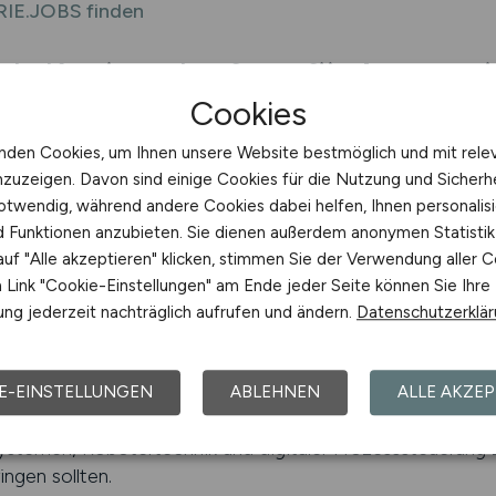
RIE.JOBS finden
s Karriereplattform für Automati
Cookies
ch auf Industrieautomation spezialisiert, bietet Fachkräfte
llen aus der industriellen Welt an einem Ort. Das spart Zei
nden Cookies, um Ihnen unsere Website bestmöglich und mit rele
kt. Arbeitnehmer, die in der Automatisierung tätig sind o
nzuzeigen. Davon sind einige Cookies für die Nutzung und Sicherh
n Suchmöglichkeit, die sich an den spezifischen Anforderu
otwendig, während andere Cookies dabei helfen, Ihnen personalisi
nd Funktionen anzubieten. Sie dienen außerdem anonymen Statisti
Programmierer oder Automatisierungsingenieur – das Spek
uf "Alle akzeptieren" klicken, stimmen Sie der Verwendung aller C
nur die technische Umsetzung im Vordergrund, sondern auc
Link "Cookie-Einstellungen" am Ende jeder Seite können Sie Ihre
räfte, die in der Lage sind, Produktionsprozesse ganzheit
ng jederzeit nachträglich aufrufen und ändern.
Datenschutzerklä
n dynamisches Berufsfeld, das ständig neue Technologien h
E-EINSTELLUNGEN
ABLEHNEN
ALLE AKZEP
nd technologische Trends verfolgen, haben hier langfristi
ystemen, Robotertechnik und digitaler Prozesssteuerung z
ngen sollten.