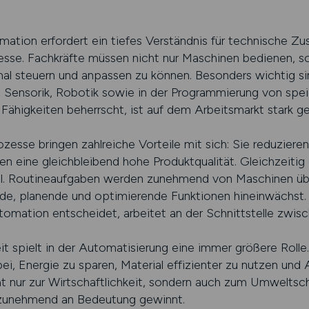
tomation erfordert ein tiefes Verständnis für technische
esse. Fachkräfte müssen nicht nur Maschinen bedienen, s
mal steuern und anpassen zu können. Besonders wichtig si
, Sensorik, Robotik sowie in der Programmierung von sp
ähigkeiten beherrscht, ist auf dem Arbeitsmarkt stark ge
esse bringen zahlreiche Vorteile mit sich: Sie reduziere
en eine gleichbleibend hohe Produktqualität. Gleichzeiti
al. Routineaufgaben werden zunehmend von Maschinen ü
de, planende und optimierende Funktionen hineinwächst. 
automation entscheidet, arbeitet an der Schnittstelle zwi
 spielt in der Automatisierung eine immer größere Rolle. 
, Energie zu sparen, Material effizienter zu nutzen und A
t nur zur Wirtschaftlichkeit, sondern auch zum Umweltsch
 zunehmend an Bedeutung gewinnt.