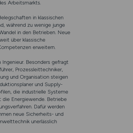
des Arbeitsmarkts.
Belegschaften in klassischen
and, während zu wenige junge
Wandel in den Betrieben. Neue
eit über klassische
 Kompetenzen erweitern.
n Ingenieur. Besonders gefragt
hrer, Prozessleittechniker,
tung und Organisation steigen
oduktionsplaner und Supply-
ilen, die industrielle Systeme
st die Energiewende. Betriebe
ungsverfahren. Dafür werden
ommen neue Sicherheits- und
mwelttechnik unerlässlich