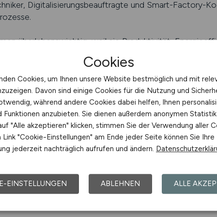
hniker, Digitalisierungsbeauftragte und Smart-Factory-K
rozesse.
hmen überlebenswichtig, weil sie Produktivität, Energieeff
 die Industrie zeigt diese Vielfalt in Echtzeit. Hier finde
Cookies
Positionen, die zu ihren Fähigkeiten und Ambitionen pass
ttlung, klaren Stellenprofilen und direktem Kontakt zu Pers
nden Cookies, um Ihnen unsere Website bestmöglich und mit rele
nzuzeigen. Davon sind einige Cookies für die Nutzung und Sicherh
RIE.JOBS finden
otwendig, während andere Cookies dabei helfen, Ihnen personalisi
nd Funktionen anzubieten. Sie dienen außerdem anonymen Statisti
uf "Alle akzeptieren" klicken, stimmen Sie der Verwendung aller C
 deine Chance im Fachkräftemark
Link "Cookie-Einstellungen" am Ende jeder Seite können Sie Ihre
ustrie ist ein Bewerbermarkt. Das bedeutet: Wer über Fac
ng jederzeit nachträglich aufrufen und ändern.
Datenschutzerklä
 wo und unter welchen Bedingungen er arbeitet. Industrieu
kräfte konkurrieren müssen. Sie investieren daher in attrak
itszeitmodelle. Diese Entwicklung eröffnet Bewerbern 
E-EINSTELLUNGEN
ABLEHNEN
ALLE AKZEP
besonders lohnend.