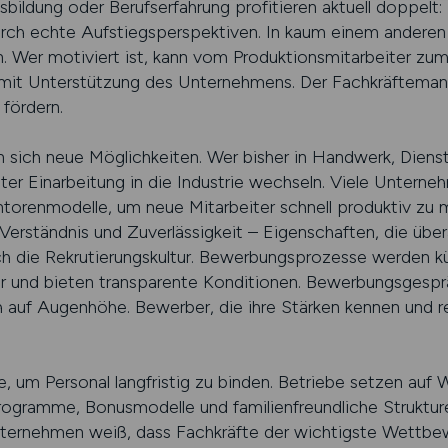
bildung oder Berufserfahrung profitieren aktuell doppelt:
urch echte Aufstiegsperspektiven. In kaum einem anderen S
n. Wer motiviert ist, kann vom Produktionsmitarbeiter zum 
 mit Unterstützung des Unternehmens. Der Fachkräfteman
fördern.
 sich neue Möglichkeiten. Wer bisher in Handwerk, Dienst
lter Einarbeitung in die Industrie wechseln. Viele Untern
renmodelle, um neue Mitarbeiter schnell produktiv zu m
Verständnis und Zuverlässigkeit – Eigenschaften, die über
h die Rekrutierungskultur. Bewerbungsprozesse werden kü
er und bieten transparente Konditionen. Bewerbungsgesp
 auf Augenhöhe. Bewerber, die ihre Stärken kennen und re
e, um Personal langfristig zu binden. Betriebe setzen auf W
rogramme, Bonusmodelle und familienfreundliche Struktu
nternehmen weiß, dass Fachkräfte der wichtigste Wettbew