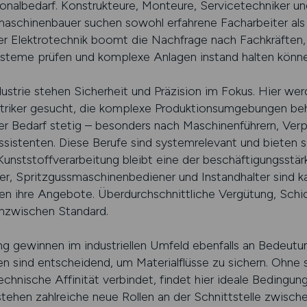
onalbedarf. Konstrukteure, Monteure, Servicetechniker und
aschinenbauer suchen sowohl erfahrene Facharbeiter als 
er Elektrotechnik boomt die Nachfrage nach Fachkräften,
ysteme prüfen und komplexe Anlagen instand halten könn
strie stehen Sicherheit und Präzision im Fokus. Hier wer
triker gesucht, die komplexe Produktionsumgebungen beh
der Bedarf stetig – besonders nach Maschinenführern, Ver
ssistenten. Diese Berufe sind systemrelevant und bieten se
 Kunststoffverarbeitung bleibt eine der beschäftigungsstä
r, Spritzgussmaschinenbediener und Instandhalter sind 
en ihre Angebote. Überdurchschnittliche Vergütung, Schi
 inzwischen Standard.
ng gewinnen im industriellen Umfeld ebenfalls an Bedeutu
 sind entscheidend, um Materialflüsse zu sichern. Ohne sie
chnische Affinität verbindet, findet hier ideale Bedingunge
tehen zahlreiche neue Rollen an der Schnittstelle zwisch