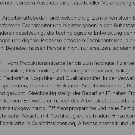
omen, sondern Ausdruck einer strukturellen Veränderung 
Arbeitskräftebedarf sind vielschichtig. Zum einen altern 
e erfahrene Facharbeiter und Meister gehen in den Ruhest
eren beschleunigt die technologische Entwicklung den 
en und digitale Prozesse erfordern Fachkenntnisse, die w
n. Betriebe müssen Personal nicht nur ersetzen, sondern
n – vom Produktionsmitarbeiter bis zum hochqualifizierte
echaniker, Elektroniker, Zerspanungsmechaniker, Anlagenfü
Fachkräfte, Logistiker und Qualitätsprüfer. In der Verwal
Disponenten, technische Einkäufer, Arbeitsvorbereiter, Pr
gesucht. Gleichzeitig steigt der Bedarf an IT-nahen Prof
n können. Ein weiterer Treiber des Arbeitskräftebedarfs i
 Wärmerückgewinnung, Effizienzprogramme und neue Fertig
echnische Abläufe mit Nachhaltigkeit verbinden. Hinzu k
achkräfte in Qualitätssicherung, Arbeitssicherheit und U