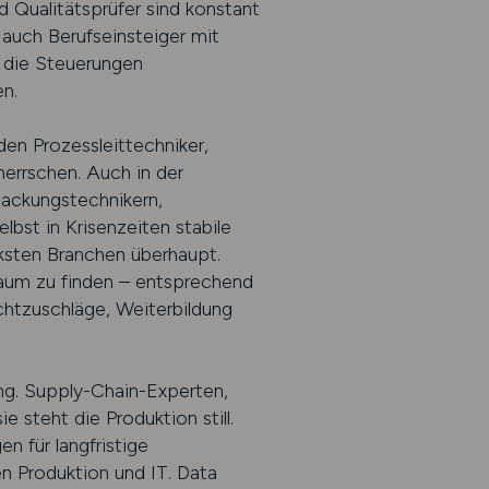
 Qualitätsprüfer sind konstant
auch Berufseinsteiger mit
 die Steuerungen
en.
den Prozessleittechniker,
errschen. Auch in der
packungstechnikern,
lbst in Krisenzeiten stabile
rksten Branchen überhaupt.
kaum zu finden – entsprechend
chtzuschläge, Weiterbildung
ng. Supply-Chain-Experten,
 steht die Produktion still.
n für langfristige
en Produktion und IT. Data