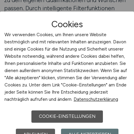
zu den eigenen Qualifikationen und Wünschen
passen. Durch intelligente Filterfunktionen
können Fachkräfte ihre Suche nach Beruf,
Cookies
Region, Schichtmodell, Arbeitszeit oder
Qualifikation strukturieren. Das spart Zeit und
Wir verwenden Cookies, um Ihnen unsere Website
führt direkt zu relevanten Ergebnissen.
bestmöglich und mit relevanten Inhalten anzuzeigen. Davon
sind einige Cookies für die Nutzung und Sicherheit unserer
Der Jobfinder analysiert die Suchanfragen und
Website notwendig, während andere Cookies dabei helfen,
Ihnen personalisierte Inhalte und Funktionen anzubieten. Sie
gleicht sie mit tausenden geprüften Industrie-
dienen außerdem anonymen Statistikzwecken. Wenn Sie auf
Stellen ab. Dabei berücksichtigt er auch
"Alle akzeptieren" klicken, stimmen Sie der Verwendung aller
Zusatzkriterien wie gewünschte Gehaltsrange,
Cookies zu. Unter dem Link "Cookie-Einstellungen" am Ende
Verfügbarkeit oder
jeder Seite können Sie Ihre Entscheidung jederzeit
Weiterbildungsmöglichkeiten. So entsteht eine
nachträglich aufrufen und ändern.
Datenschutzerklärung
maßgeschneiderte Auswahl an passenden Jobs
– ohne Umwege, ohne Frust. Wer sich
COOKIE-EINSTELLUNGEN
registriert, kann sein Profil speichern,
Bewerbungen direkt versenden und neue