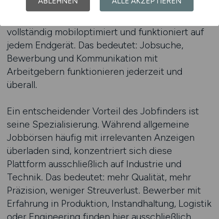
ABLEHNEN
ALLE AKZEPTIEREN
Angebote per E-Mail oder App-
Benachrichtigung erhalten. Die Plattform ist
vollständig mobiloptimiert und funktioniert auf
jedem Endgerät. Das bedeutet: Jobsuche,
Bewerbung und Kommunikation mit
Arbeitgebern funktionieren jederzeit und
überall.
Ein entscheidender Vorteil des Jobfinders ist
seine Spezialisierung. Während allgemeine
Jobbörsen häufig mit irrelevanten Anzeigen
überladen sind, konzentriert sich diese
Plattform ausschließlich auf Industrie und
Technik. Das bedeutet: mehr Qualität, mehr
Präzision, weniger Streuverlust. Bewerber mit
Erfahrung in Produktion, Instandhaltung, Logistik
oder Engineering finden hier ausschließlich