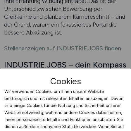
ihre Erfahrung Wirkung entfaltet. Das ist der
Unterschied zwischen Bewerbung per
Gießkanne und planbarem Karriereschritt – und
der Grund, warum ein fokussiertes Portal die
bessere Abkürzung ist.
Stellenanzeigen auf INDUSTRIE.JOBS finden
INDUSTRIE.JOBS – dein Kompass
im Wandel
Cookies
Orientierung ist die knappste Ressource im
Wir verwenden Cookies, um Ihnen unsere Website
beruflichen Wandel. Ein echter Kompass filtert
bestmöglich und mit relevanten Inhalten anzuzeigen. Davon
Signale, macht Anforderungen transparent und
sind einige Cookies für die Nutzung und Sicherheit unserer
priorisiert Chancen. Genau das leistet ein
Website notwendig, während andere Cookies dabei helfen,
Jobfinder, der Industrie versteht: Er verknüpft
Ihnen personalisierte Inhalte und Funktionen anzubieten. Sie
Qualifikationen mit realen
dienen außerdem anonymen Statistikzwecken. Wenn Sie auf