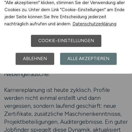
Prozessanforderungen, sortiert nach
"Alle akzeptieren" klicken, stimmen Sie der Verwendung aller
Schichtsystemen, Werksgrößen,
Cookies zu. Unter dem Link "Cookie-Einstellungen" am Ende
jeder Seite können Sie Ihre Entscheidung jederzeit
Branchenspezifika und gesuchtem
nachträglich aufrufen und ändern.
Datenschutzerklärung
Verantwortungslevel. Das Ergebnis: weniger
Streuverlust, mehr Trefferqualität, schneller
COOKIE-EINSTELLUNGEN
Feedback-Takt. Wer seinen Fokus auf
Produktionsnähe, Instandhaltungstiefe,
Qualitätsverantwortung oder Logistiksteuerung
ABLEHNEN
ALLE AKZEPTIEREN
legt, bekommt passende Angebote – ohne
Nebengeräusche.
Karriereplanung ist heute zyklisch. Profile
werden nicht einmal erstellt und dann
vergessen, sondern laufend geschärft: neue
Zertifikate, zusätzliche Maschinenkenntnisse,
Projektbeteiligungen, Auditergebnisse. Ein guter
Jobfinder spiegelt diese Dynamik, aktualisiert