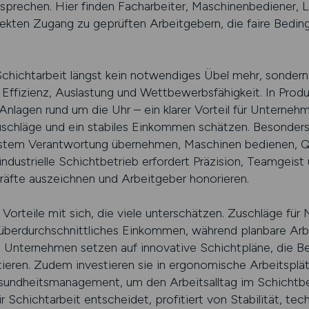
tsprechen. Hier finden Facharbeiter, Maschinenbediener, 
rekten Zugang zu geprüften Arbeitgebern, die faire Bedin
 Schichtarbeit längst kein notwendiges Übel mehr, sonder
 Effizienz, Auslastung und Wettbewerbsfähigkeit. In Produ
lagen rund um die Uhr – ein klarer Vorteil für Unternehme
uschläge und ein stabiles Einkommen schätzen. Besonders 
ystem Verantwortung übernehmen, Maschinen bedienen, Qu
dustrielle Schichtbetrieb erfordert Präzision, Teamgeist 
räfte auszeichnen und Arbeitgeber honorieren.
le Vorteile mit sich, die viele unterschätzen. Zuschläge f
n überdurchschnittliches Einkommen, während planbare Arb
ele Unternehmen setzen auf innovative Schichtpläne, die B
ieren. Zudem investieren sie in ergonomische Arbeitspl
ndheitsmanagement, um den Arbeitsalltag im Schichtbet
r Schichtarbeit entscheidet, profitiert von Stabilität, tec