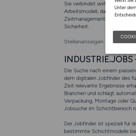
Wenn Sie a
Sie verbindet wirtschaftliche
Unter dem 
Arbeitsmodell, das Zukunft hat.
Entscheidu
Zeitmanagement. Sie ist eine s
Sicherheit.
COOKI
Stellenanzeigen auf INDUST
INDUSTRIE.JOBS –
Die Suche nach einem passend
dem digitalen Jobfinder des fü
Zeit relevante Ergebnisse erh
Branchen und schlägt automat
Verpackung, Montage oder Qua
Jobsuche im Schichtbereich nic
Der Jobfinder ist speziell für 
bestimmte Schichtmodelle bes