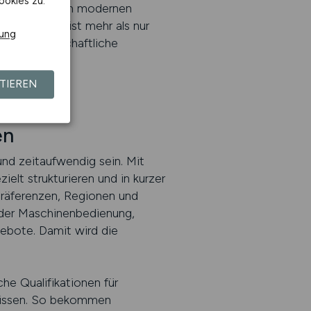
ookies zu.
adurch zu einem modernen
er Industrie ist mehr als nur
rung
ng und wirtschaftliche
TIEREN
en
d zeitaufwendig sein. Mit
elt strukturieren und in kurzer
präferenzen, Regionen und
 der Maschinenbedienung,
ebote. Damit wird die
che Qualifikationen für
bnissen. So bekommen