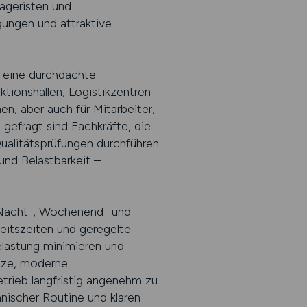
Lageristen und
gungen und attraktive
n eine durchdachte
ktionshallen, Logistikzentren
n, aber auch für Mitarbeiter,
gefragt sind Fachkräfte, die
alitätsprüfungen durchführen
und Belastbarkeit –
ür Nacht-, Wochenend- und
eitszeiten und geregelte
elastung minimieren und
ätze, moderne
rieb langfristig angenehm zu
hnischer Routine und klaren