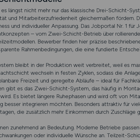
t es längst nicht mehr nur das klassische Drei-Schicht-S
vität und Mitarbeiterzufriedenheit gleichermaßen fördern. 
ness und individueller Anpassung. Das Jobportal Nr. 1 für J
tkonzepten – vom Zwei-Schicht-Betrieb über rollierende
zeitmodellen. Bewerber finden hier präzise beschriebene 
sparente Rahmenbedingungen, die eine fundierte Entsche
ystem bleibt in der Produktion weit verbreitet, weil es m
Nachtschicht wechseln in festen Zyklen, sodass die Anla
lanbare Freizeit und geregelte Abläufe – ideal für Fachkräf
 gibt es das Zwei-Schicht-System, das häufig in Montag
wird. Es bietet längere Ruhephasen und wird oft von Mita
g besser integrieren möchten. Besonders attraktiv für vie
tagen, die zusätzlich mehr Einkommen durch Zuschläge g
nnen zunehmend an Bedeutung. Moderne Betriebe passen
chwankungen oder individuelle Wünsche an. Teilzeit-Schic