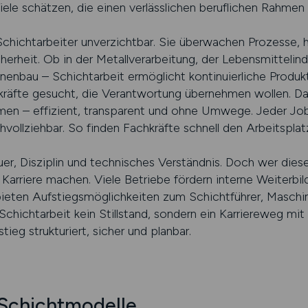
iele schätzen, die einen verlässlichen beruflichen Rahmen
d Schichtarbeiter unverzichtbar. Sie überwachen Prozesse, 
herheit. Ob in der Metallverarbeitung, der Lebensmittelind
nenbau – Schichtarbeit ermöglicht kontinuierliche Produ
räfte gesucht, die Verantwortung übernehmen wollen. Da
en – effizient, transparent und ohne Umwege. Jeder Job 
vollziehbar. So finden Fachkräfte schnell den Arbeitsplatz
er, Disziplin und technisches Verständnis. Doch wer dies
tig Karriere machen. Viele Betriebe fördern interne Weiter
 bieten Aufstiegsmöglichkeiten zum Schichtführer, Masch
Schichtarbeit kein Stillstand, sondern ein Karriereweg mi
stieg strukturiert, sicher und planbar.
 Schichtmodelle