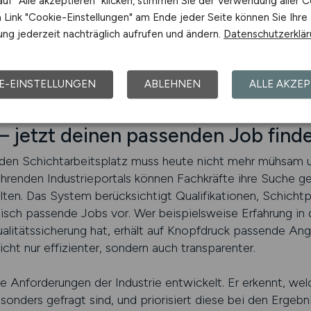
uf "Alle akzeptieren" klicken, stimmen Sie der Verwendung aller C
 Notwendigkeit mit individueller Planbarkeit – und wird d
Link "Cookie-Einstellungen" am Ende jeder Seite können Sie Ihre
 Wer die Vorteile kennt, erkennt schnell: Schichtarbeit in d
ng jederzeit nachträglich aufrufen und ändern.
Datenschutzerklä
olide Grundlage für berufliche Stabilität, Weiterentwicklu
E-EINSTELLUNGEN
ABLEHNEN
ALLE AKZEP
RIE.JOBS finden
 jetzt deinen passenden Job find
en Schichtarbeitsplatz muss heute nicht mehr mühsam un
hrenden Industrieportals können Fachkräfte ihre Suche gezi
alten. Das System berücksichtigt Qualifikationen, Schicht
isch passende Jobs vor. Wer beispielsweise Erfahrung in
litätssicherung hat, erhält auf Knopfdruck passende Ang
ht nur effizienter, sondern auch transparenter.
die Anforderungen der Industrie entwickelt. Er erkennt, wel
onders gefragt sind, und priorisiert diese bei den Erge