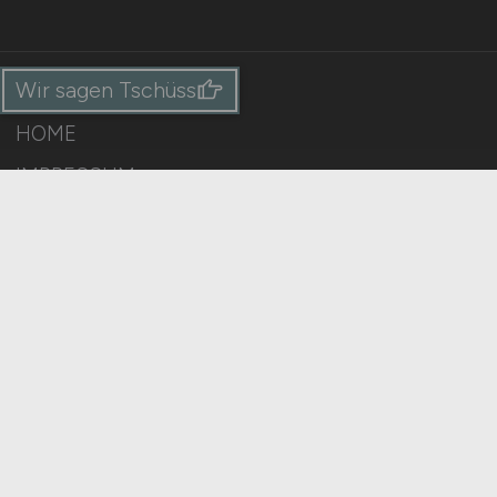
Wir sagen Tschüss
HOME
IMPRESSUM
DATENSCHUTZ
COOKIE-EINSTELLUNGEN
AGB
BILDQUELLEN
KI-TRANSPARENZ
BESCHWERDEN
MELDESTELLE