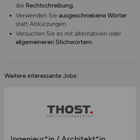
die
Rechtschreibung
.
Rheinland-Pfalz
Verwenden Sie
ausgeschriebene Wörter
Saarland
statt Abkürzungen.
Sachsen
Versuchen Sie es mit alternativen oder
Sachsen-Anhalt
allgemeineren Stichwörtern
.
Schleswig-Holstein
Thüringen
Deutschlandweit
Österreich
Weitere interessante Jobs:
Schweiz
Europa
International
Ingenieur*in / Architekt*in