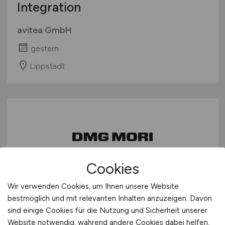
Integration
avitea GmbH
gestern
Lippstadt
Cookies
Servicetechniker
(m/w/d)
Wir verwenden Cookies, um Ihnen unsere Website
Elektronik im regionalen
bestmöglich und mit relevanten Inhalten anzuzeigen. Davon
sind einige Cookies für die Nutzung und Sicherheit unserer
Außendienst
Website notwendig, während andere Cookies dabei helfen,