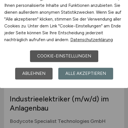
Ihnen personalisierte Inhalte und Funktionen anzubieten. Sie
DMG MORI Deutschland Vertrieb und Service
GmbH
dienen außerdem anonymen Statistikzwecken. Wenn Sie auf
"Alle akzeptieren" klicken, stimmen Sie der Verwendung aller
gestern
Cookies zu. Unter dem Link "Cookie-Einstellungen" am Ende
Raum Frankfurt
jeder Seite können Sie Ihre Entscheidung jederzeit
nachträglich aufrufen und ändern.
Datenschutzerklärung
COOKIE-EINSTELLUNGEN
ABLEHNEN
ALLE AKZEPTIEREN
Industrieelektriker
(m/w/d)
im
Anlagenbau
Bodycote Specialist Technologies GmbH