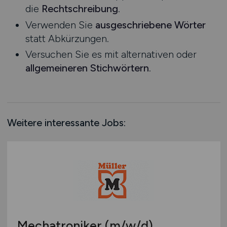
die
Rechtschreibung
.
Rheinland-Pfalz
Verwenden Sie
ausgeschriebene Wörter
Saarland
statt Abkürzungen.
Sachsen
Versuchen Sie es mit alternativen oder
Sachsen-Anhalt
allgemeineren Stichwörtern
.
Schleswig-Holstein
Thüringen
Deutschlandweit
Österreich
Weitere interessante Jobs:
Schweiz
Europa
International
Mechatroniker
(m/w/d)