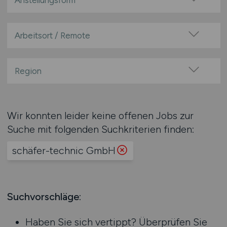
Anstellungsform
Festanstellung
befristete Anstellung
Arbeitsort / Remote
Leitung / Führung
Vor Ort (kein Home-Office)
Geschäftsleitung / Vorstand
Home-Office möglich / Hybrid
Region
Projektarbeit / Freelancer
100% Remote
Baden-Württemberg
Arbeitnehmerüberlassung
Überwiegend Remote (>50%)
Bayern
geringfügige Beschäftigung / Minijob
Wir konnten leider keine offenen Jobs zur
Remote aus dem Ausland möglich
Berlin
Berufseinstieg / Trainee
Suche mit folgenden Suchkriterien finden:
Brandenburg
Bachelor-/ Master-/ Diplom-Arbeit
schäfer-technic GmbH
Bremen
Studentenjobs / Werkstudenten
Hamburg
Ausbildung / Studium
Hessen
Praktikum
Mecklenburg-Vorpommern
Suchvorschläge:
Niedersachsen
Haben Sie sich vertippt? Überprüfen Sie
Nordrhein-Westfalen