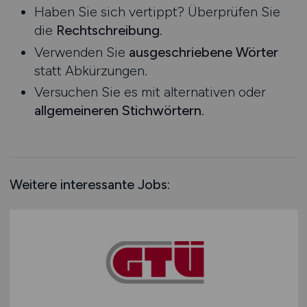
Haben Sie sich vertippt? Überprüfen Sie
Rheinland-Pfalz
die
Rechtschreibung
.
Saarland
Verwenden Sie
ausgeschriebene Wörter
Sachsen
statt Abkürzungen.
Sachsen-Anhalt
Versuchen Sie es mit alternativen oder
Schleswig-Holstein
allgemeineren Stichwörtern
.
Thüringen
Deutschlandweit
Österreich
Schweiz
Weitere interessante Jobs:
Europa
International