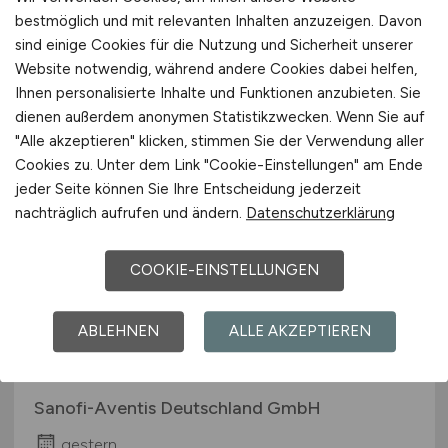
bestmöglich und mit relevanten Inhalten anzuzeigen. Davon
gestern
sind einige Cookies für die Nutzung und Sicherheit unserer
Nürnberg, Hannover, Berlin, Kiel, Hamburg
Website notwendig, während andere Cookies dabei helfen,
Ihnen personalisierte Inhalte und Funktionen anzubieten. Sie
dienen außerdem anonymen Statistikzwecken. Wenn Sie auf
"Alle akzeptieren" klicken, stimmen Sie der Verwendung aller
Cookies zu. Unter dem Link "Cookie-Einstellungen" am Ende
jeder Seite können Sie Ihre Entscheidung jederzeit
nachträglich aufrufen und ändern.
Datenschutzerklärung
COOKIE-EINSTELLUNGEN
Betriebsingenieur*in
Prozessleittechnik (PLT) /
ABLEHNEN
ALLE AKZEPTIEREN
Elektrotechnik / EMSR
Sanofi-Aventis Deutschland GmbH
gestern