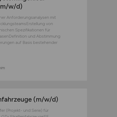
(m/w/d)
er Anforderungsanalysen mit
cklungsteamsErstellung von
nischen Spezifikationen für
asenDefinition und Abstimmung
erungen auf Basis bestehender
eim
nfahrzeuge
(m/w/d)
r (Projekt- und Serie) für
r GTx StraßenfahrzeugeSE