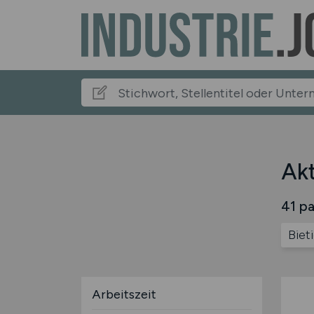
Akt
41 pa
Biet
Arbeitszeit