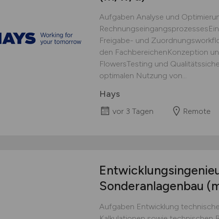
Aufgaben Analyse und Optimieru
RechnungseingangsprozessesEinr
Freigabe- und Zuordnungsworkfl
den FachbereichenKonzeption un
FlowersTesting und Qualitätssich
optimalen Nutzung von...
Hays
vor 3 Tagen
Remote
Entwicklungsingenieu
Sonderanlagenbau
(
Aufgaben Entwicklung technischer
Kalkulationen sowie technischen 