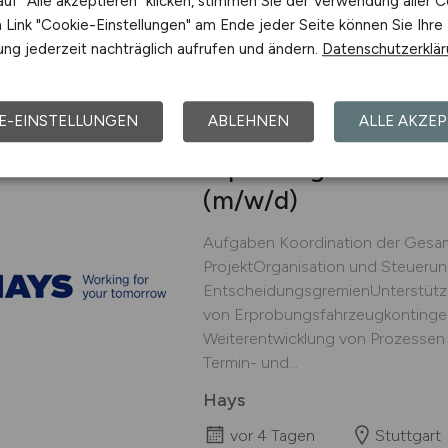
uf "Alle akzeptieren" klicken, stimmen Sie der Verwendung aller C
Eisenhardt Metallteile GmbH
Link "Cookie-Einstellungen" am Ende jeder Seite können Sie Ihre
vor 3 Tagen
Ellhofen
ng jederzeit nachträglich aufrufen und ändern.
Datenschutzerklä
E-EINSTELLUNGEN
ABLEHNEN
ALLE AKZEP
Erprobungskoordinat
(m/w/d)
Aufgaben Koordination der Gesa
ProjektOrganisation und Steuerung
EntscheidungsgremienUnterstütz
von Erprobungsfahrzeugkontinge
Weiterentwicklung von Prozessen z
Termin- und...
Hays
vor 4 Tagen
Stuttgart