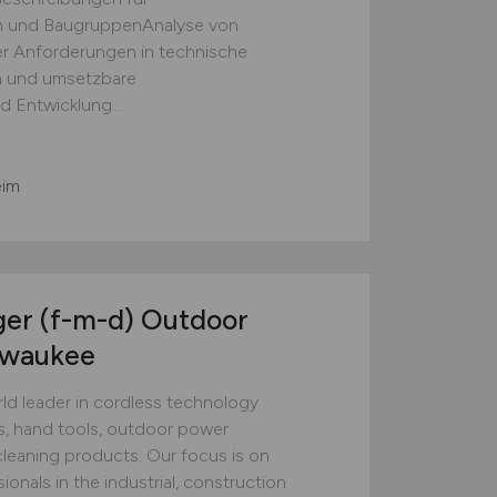
n und BaugruppenAnalyse von
r Anforderungen in technische
n und umsetzbare
 Entwicklung...
eim
ger (f-m-d) Outdoor
lwaukee
orld leader in cordless technology
s, hand tools, outdoor power
cleaning products. Our focus is on
onals in the industrial, construction