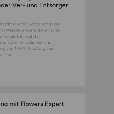
der Ver- und Entsorger
ühestmöglichen Zeitpunkt für das
 mit Wasserwerk eine dynamische,
hkeit als Fachkraft für
enmechaniker oder Ver- und
ang von 100 %. Ihre Aufgaben
- und...
ung mit Flowers Expert