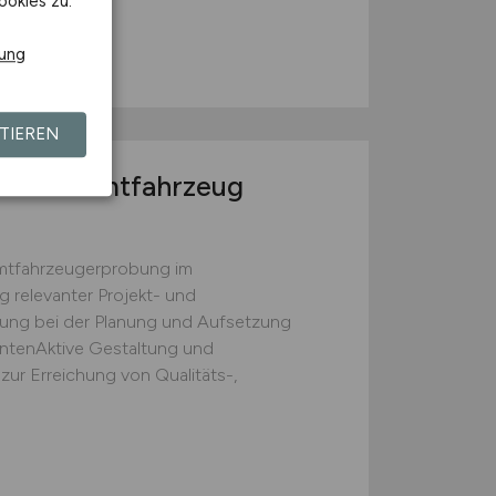
ookies zu.
rung
TIEREN
or Gesamtfahrzeug
mtfahrzeugerprobung im
 relevanter Projekt- und
ung bei der Planung und Aufsetzung
ntenAktive Gestaltung und
ur Erreichung von Qualitäts-,