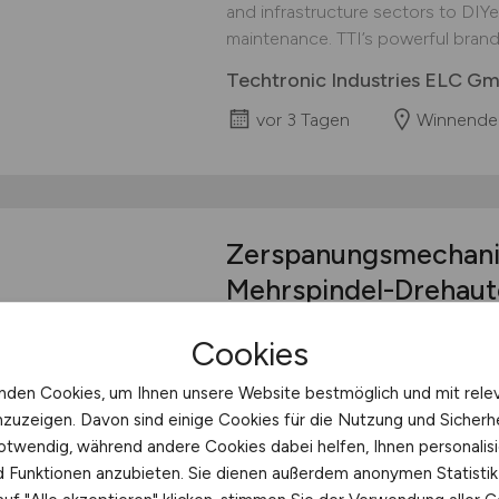
and infrastructure sectors to DIY
maintenance. TTI’s powerful brand 
Techtronic Industries ELC G
vor 3 Tagen
Winnende
Zerspanungsmechanik
Mehrspindel-Drehau
VOLLZEIT Ellhofen Zur Erweiteru
Cookies
nächstmöglichen Zeitpunkt einen
Dreher für Mehrspindel-Drehauto
nden Cookies, um Ihnen unsere Website bestmöglich und mit rele
Eisenhardt Metallteile GmbH zählt
nzuzeigen. Davon sind einige Cookies für die Nutzung und Sicherh
erfolgreichen Spezialisten für hoch
otwendig, während andere Cookies dabei helfen, Ihnen personalisi
komplexe Produkte in Großserie. 
nd Funktionen anzubieten. Sie dienen außerdem anonymen Statisti