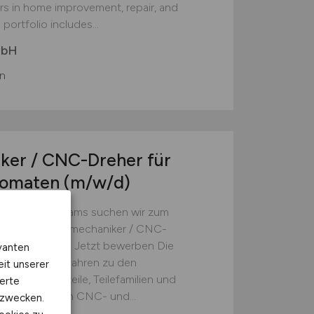
ers in home improvement, repair, and
portfolio includes...
mbH
n
er / CNC-Dreher für
tomaten
(m/w/d)
ng unseres Teams suchen wir zum
: Zerspanungsmechaniker / CNC-
maten (m/w/d) Jetzt bewerben Die
vanten
 seit über 45 Jahren zu den
eit unserer
präzise Drehteile, Teilefamilien und
erte
Mit modernsten CNC- und...
kzwecken.