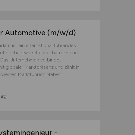
er Automotive
(m/w/d)
nt ist ein international führendes
auf hochentwickelte mechatronische
 Das Unternehmen verbindet
it globaler Marktpräsenz und zählt in
lierten Marktführern.Neben...
urg
ystemingenieur -