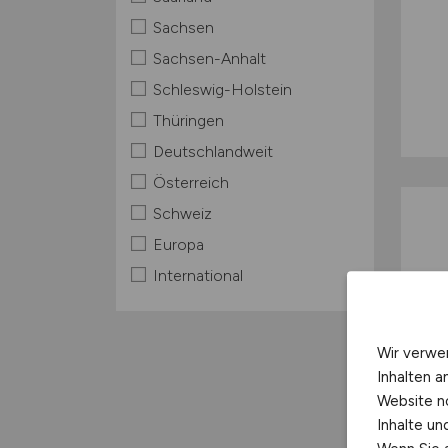
Sachsen
Sachsen-Anhalt
Schleswig-Holstein
Thüringen
Deutschlandweit
Österreich
Schweiz
Europa
International
Wir verwe
Inhalten a
Website n
Inhalte u