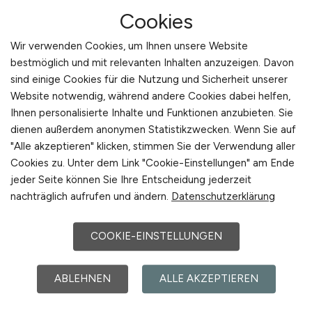
Oertli Werkzeug- und Maschinenhandels-
Cookies
GmbH
Wir verwenden Cookies, um Ihnen unsere Website
15.07.2026
bestmöglich und mit relevanten Inhalten anzuzeigen. Davon
Adelmannsfelden bei Aalen, Höri bei Zürich
sind einige Cookies für die Nutzung und Sicherheit unserer
(Schweiz)
Website notwendig, während andere Cookies dabei helfen,
Ihnen personalisierte Inhalte und Funktionen anzubieten. Sie
dienen außerdem anonymen Statistikzwecken. Wenn Sie auf
"Alle akzeptieren" klicken, stimmen Sie der Verwendung aller
Cookies zu. Unter dem Link "Cookie-Einstellungen" am Ende
jeder Seite können Sie Ihre Entscheidung jederzeit
nachträglich aufrufen und ändern.
Datenschutzerklärung
COOKIE-EINSTELLUNGEN
Leiter Elektrotechnik / VEFK
(m/w/d)
ABLEHNEN
ALLE AKZEPTIEREN
Hays