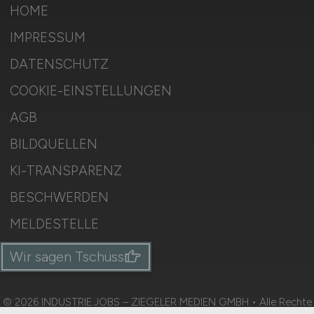
HOME
IMPRESSUM
DATENSCHUTZ
COOKIE-EINSTELLUNGEN
AGB
BILDQUELLEN
KI-TRANSPARENZ
BESCHWERDEN
MELDESTELLE
SITEMAP
Wir sagen Tschüss
© 2026 INDUSTRIE.JOBS – ZIEGELER MEDIEN GMBH • Alle Rechte