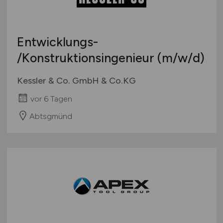
Studentenjobs / Werkstudenten
Hamburg
Ausbildung / Studium
Hessen
Praktikum
Entwicklungs-
Mecklenburg-Vorpommern
/Konstruktionsingenieur
(m/w/d)
Niedersachsen
Nordrhein-Westfalen
Kessler & Co. GmbH & Co.KG
Rheinland-Pfalz
vor 6 Tagen
Saarland
Sachsen
Abtsgmünd
Sachsen-Anhalt
Schleswig-Holstein
Thüringen
Deutschlandweit
Österreich
Schweiz
Europa