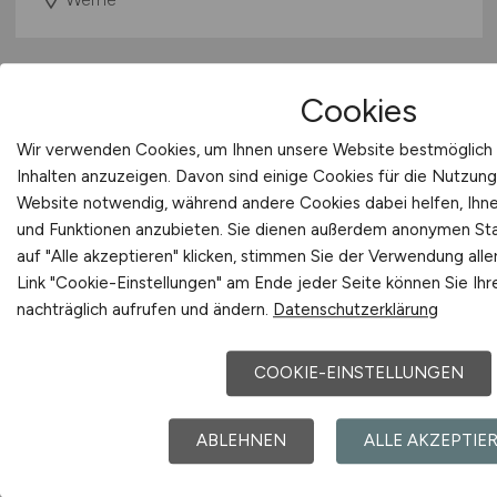
Cookies
Wir verwenden Cookies, um Ihnen unsere Website bestmöglich 
Inhalten anzuzeigen. Davon sind einige Cookies für die Nutzung
Website notwendig, während andere Cookies dabei helfen, Ihnen
und Funktionen anzubieten. Sie dienen außerdem anonymen Sta
Kundendiensttechniker/Anlagenme
auf "Alle akzeptieren" klicken, stimmen Sie der Verwendung all
Link "Cookie-Einstellungen" am Ende jeder Seite können Sie Ihr
(m/w/d)
,
nachträglich aufrufen und ändern.
Datenschutzerklärung
Dortmund/Münster/Osnabrück,
Voll-/Teilzeit
COOKIE-EINSTELLUNGEN
Techem Energy Services GmbH
ABLEHNEN
ALLE AKZEPTIE
26.07.2026
Dortmund/Münster/Osnabrück