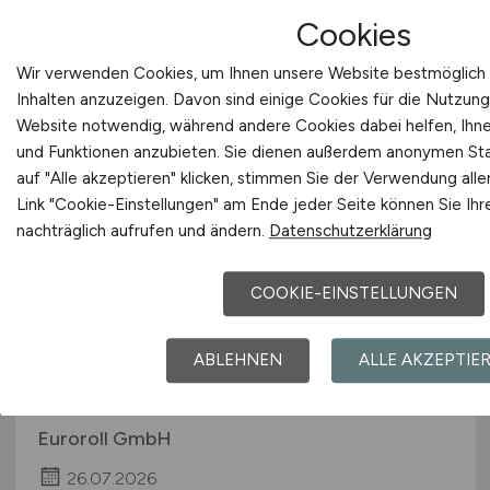
Euroroll GmbH
Cookies
26.07.2026
Wir verwenden Cookies, um Ihnen unsere Website bestmöglich 
Inhalten anzuzeigen. Davon sind einige Cookies für die Nutzung
Werne
Website notwendig, während andere Cookies dabei helfen, Ihnen
und Funktionen anzubieten. Sie dienen außerdem anonymen Sta
auf "Alle akzeptieren" klicken, stimmen Sie der Verwendung all
Link "Cookie-Einstellungen" am Ende jeder Seite können Sie Ihr
nachträglich aufrufen und ändern.
Datenschutzerklärung
COOKIE-EINSTELLUNGEN
Schlosser / Schweißer /
ABLEHNEN
ALLE AKZEPTIE
Industriemechaniker
(m/w/d)
Euroroll GmbH
26.07.2026