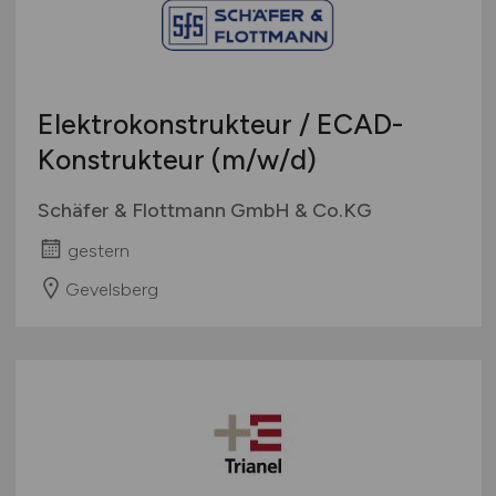
Bachelor-/ Master-/ Diplom-Arbeit
Bremen
Studentenjobs / Werkstudenten
Hamburg
Ausbildung / Studium
Hessen
Praktikum
Elektrokonstrukteur / ECAD-
Mecklenburg-Vorpommern
Konstrukteur
(m/w/d)
Niedersachsen
Nordrhein-Westfalen
Schäfer & Flottmann GmbH & Co.KG
Rheinland-Pfalz
gestern
Saarland
Sachsen
Gevelsberg
Sachsen-Anhalt
Schleswig-Holstein
Thüringen
Deutschlandweit
Österreich
Schweiz