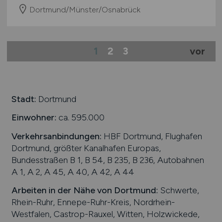
Dortmund/Münster/Osnabrück
1
2
3
vor
Stadt:
Dortmund
Einwohner:
ca. 595.000
Verkehrsanbindungen:
HBF Dortmund, Flughafen
Dortmund, größter Kanalhafen Europas,
Bundesstraßen B 1, B 54, B 235, B 236, Autobahnen
A 1, A 2, A 45, A 40, A 42, A 44
Arbeiten in der Nähe von
Dortmund
:
Schwerte,
Rhein-Ruhr, Ennepe-Ruhr-Kreis, Nordrhein-
Westfalen, Castrop-Rauxel, Witten, Holzwickede,