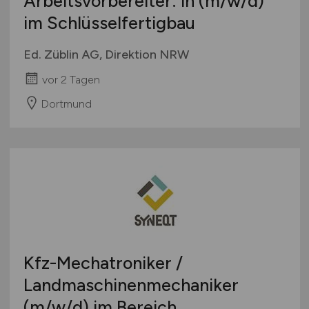
Arbeitsvorbereiter: in
(m/w/d)
im Schlüsselfertigbau
Ed. Züblin AG, Direktion NRW
vor 2 Tagen
Dortmund
Kfz-Mechatroniker /
Landmaschinenmechaniker
(m/w/d)
im Bereich