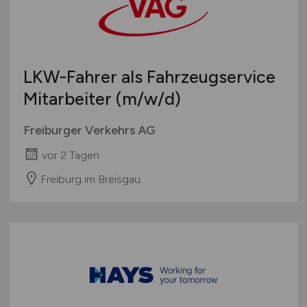
Bachelor-/ Master-/ Diplom-Arbeit
Bremen
Studentenjobs / Werkstudenten
Hamburg
Ausbildung / Studium
Hessen
Praktikum
LKW-Fahrer als Fahrzeugservice
Mecklenburg-Vorpommern
Mitarbeiter
(m/w/d)
Niedersachsen
Nordrhein-Westfalen
Freiburger Verkehrs AG
Rheinland-Pfalz
vor 2 Tagen
Saarland
Sachsen
Freiburg im Breisgau
Sachsen-Anhalt
Schleswig-Holstein
Thüringen
Deutschlandweit
Österreich
Schweiz