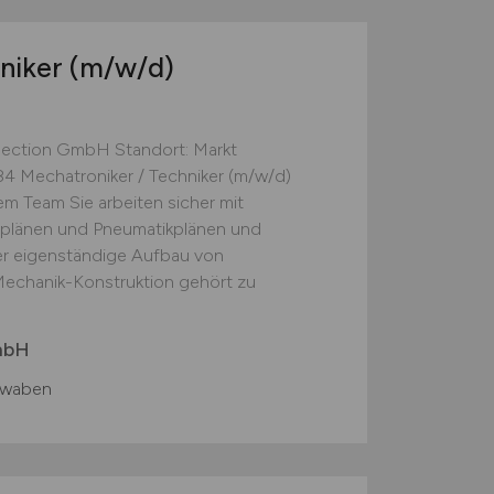
hniker
(m/w/d)
pection GmbH Standort: Markt
4 Mechatroniker / Techniker (m/w/d)
em Team Sie arbeiten sicher mit
tplänen und Pneumatikplänen und
Der eigenständige Aufbau von
echanik-Konstruktion gehört zu
mbH
hwaben