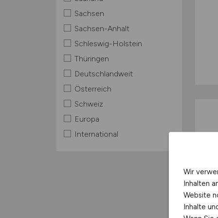
Sachsen
Sachsen-Anhalt
Schleswig-Holstein
Thüringen
Deutschlandweit
Österreich
Schweiz
Europa
International
Wir verwe
Inhalten a
Website n
Inhalte u