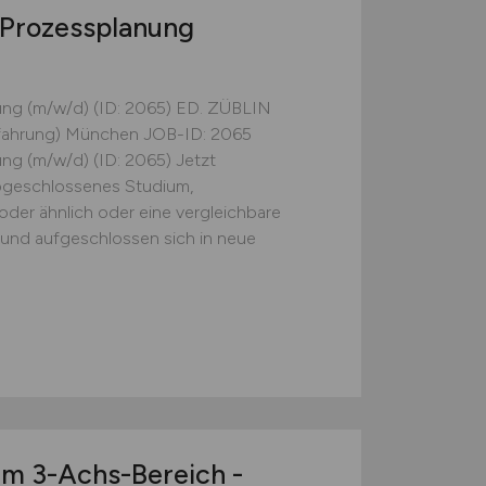
/Prozessplanung
ung (m/w/d) (ID: 2065) ED. ZÜBLIN
erfahrung) München JOB-ID: 2065
ng (m/w/d) (ID: 2065) Jetzt
abgeschlossenes Studium,
der ähnlich oder eine vergleichbare
und aufgeschlossen sich in neue
im 3-Achs-Bereich -