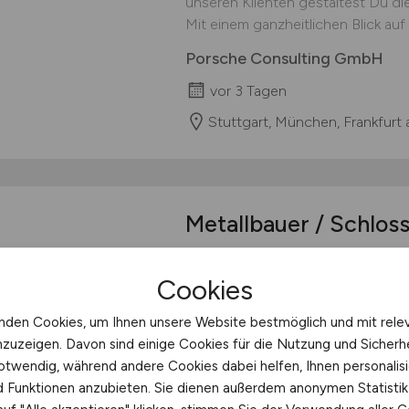
unseren Klienten gestaltest Du di
Mit einem ganzheitlichen Blick au
Porsche Consulting GmbH
vor 3 Tagen
Stuttgart, München, Frankfurt 
Metallbauer / Schlos
Metallbauer / Schlosser (m/w/d) 
Cookies
Karrieremöglichkeiten. Egal, ob du
dich in einem neuen Arbeitsbereic
nden Cookies, um Ihnen unsere Website bestmöglich und mit rele
über sechs Jahrzehnten leben wir ei
nzuzeigen. Davon sind einige Cookies für die Nutzung und Sicherh
und Verlässlichkeit in unserem U
otwendig, während andere Cookies dabei helfen, Ihnen personalisi
bietet ein breites Spektrum an Mögl
nd Funktionen anzubieten. Sie dienen außerdem anonymen Statisti
Högel Studio-Technik GmbH