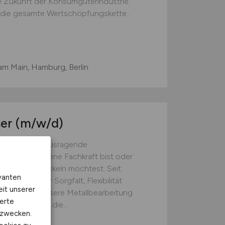
e Zukunft der Konsumgüterindustrie.
f die gesamte Wertschöpfungskette...
am Main, Hamburg, Berlin
ser
(m/w/d)
Wir bieten herausragende
 bereits erfahrene Fachkraft bist oder
h weiterentwickeln möchtest. Seit
vanten
ne Kultur der Sorgfalt, Flexibilität
eit unserer
nternehmen. Unsere Metallbearbeitung
erte
ichkeiten für die...
kzwecken.