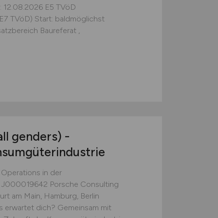
t: 12.08.2026 E5 TVöD
E7 TVöD) Start: baldmöglichst
tzbereich Baureferat ,
ll genders) -
nsumgüterindustrie
- Operations in der
 J000019642 Porsche Consulting
rt am Main, Hamburg, Berlin
s erwartet dich? Gemeinsam mit