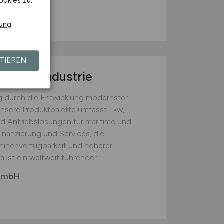
ookies zu.
eißheim
rung
TIEREN
m/w/d)
Industrie
lg durch die Entwicklung modernster
Unsere Produktpalette umfasst Lkw,
d Antriebslösungen für maritime und
inanzierung und Services, die
hinenverfügbarkeit und höherer
 ist ein weltweit führender...
 GmbH