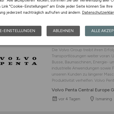
uf "Alle akzeptieren" klicken, stimmen Sie der Verwendung aller C
Link "Cookie-Einstellungen" am Ende jeder Seite können Sie Ihre
vor 3 Tagen
Unterschl
ng jederzeit nachträglich aufrufen und ändern.
Datenschutzerklä
E-EINSTELLUNGEN
ABLEHNEN
ALLE AKZEP
Business Controller
(
Die Volvo Group treibt ihren Erfo
Transportlösungen weiter voran. 
Busse, Baumaschinen, Energie- un
industrielle Anwendungen sowie F
unseren Kunden zu längerer Masc
Produktivität verhelfen. Volvo Penta
Volvo Penta Central Europe
vor 4 Tagen
Ismaning