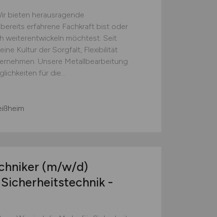
Wir bieten herausragende
 bereits erfahrene Fachkraft bist oder
h weiterentwickeln möchtest. Seit
ne Kultur der Sorgfalt, Flexibilität
nternehmen. Unsere Metallbearbeitung
ichkeiten für die...
eißheim
echniker
(m/w/d)
Sicherheitstechnik -