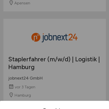
Apensen
Staplerfahrer
(m/w/d)
| Logistik |
Hamburg
jobnext24 GmbH
vor 3 Tagen
Hamburg