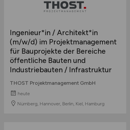
Bachelor-/ Master-/ Diplom-Arbeit
Bremen
Studentenjobs / Werkstudenten
Hamburg
Ausbildung / Studium
Hessen
Praktikum
Ingenieur*in / Architekt*in
Mecklenburg-Vorpommern
(m/w/d)
im Projektmanagement
Niedersachsen
für Bauprojekte der Bereiche
Nordrhein-Westfalen
Rheinland-Pfalz
öffentliche Bauten und
Saarland
Industriebauten / Infrastruktur
Sachsen
THOST Projektmanagement GmbH
Sachsen-Anhalt
Schleswig-Holstein
heute
Thüringen
Nürnberg, Hannover, Berlin, Kiel, Hamburg
Deutschlandweit
Österreich
Schweiz