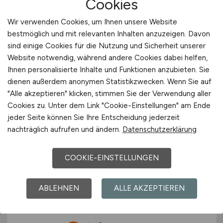
Cookies
Wir verwenden Cookies, um Ihnen unsere Website
bestmöglich und mit relevanten Inhalten anzuzeigen. Davon
sind einige Cookies für die Nutzung und Sicherheit unserer
Website notwendig, während andere Cookies dabei helfen,
Ihnen personalisierte Inhalte und Funktionen anzubieten. Sie
dienen außerdem anonymen Statistikzwecken. Wenn Sie auf
Elektriker im Bauhauptgewerbe
"Alle akzeptieren" klicken, stimmen Sie der Verwendung aller
(m/w/d)
in Hamburg
Cookies zu. Unter dem Link "Cookie-Einstellungen" am Ende
jeder Seite können Sie Ihre Entscheidung jederzeit
Otto Wulff Bauunternehmung GmbH
nachträglich aufrufen und ändern.
Datenschutzerklärung
vor 3 Tagen
COOKIE-EINSTELLUNGEN
Hamburg
ABLEHNEN
ALLE AKZEPTIEREN