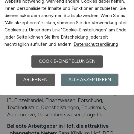
Website notwendig, während andere Cookies dabei helfen,
Verkehrslandeplatz Hof-Plauen, nächsten
Ihnen personalisierte Inhalte und Funktionen anzubieten. Sie
internationale Flughäfen sind Flughafen
dienen außerdem anonymen Statistikzwecken. Wenn Sie auf
Leipzig/Halle und Nürnberg
"Alle akzeptieren" klicken, stimmen Sie der Verwendung aller
Arbeiten in der Nähe von
Hof
:
Kronach,
Cookies zu. Unter dem Link "Cookie-Einstellungen" am Ende
Gattendorf, Bayern, Oberfranken, Leupoldsgrün,
jeder Seite können Sie Ihre Entscheidung jederzeit
Köditz, Döhlau, Konradsreuth, Marktredwitz,
nachträglich aufrufen und ändern.
Datenschutzerklärung
Oberkotzau, Trogen, Feilitzsch
Universitäten/Hochschulen:
Hochschule für
COOKIE-EINSTELLUNGEN
Angewandte Wissenschaften Hof, Fachakademie
für Sozialpädagogik, Hochschule für den
ABLEHNEN
ALLE AKZEPTIEREN
öffentlichen Dienst in Bayern
Beliebte Jobs in
Hof
/Branchen
:
Transport, Logistik,
IT, Einzelhandel, Finanzwesen, Forschung,
Textilindustrie, Dienstleistungen, Tourismus,
Automotive, Gesundheitswesen, Logistik
Beliebte Arbeitgeber in
Hof
, die attraktive
Jobangebote bieten
:
Sana Klinikum Hof, DEG