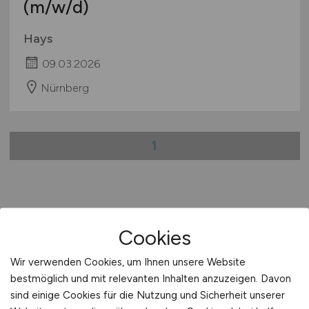
(m/w/d)
Hays
09.03.2026
Nürnberg
1
Stadt:
Hof
Cookies
Einwohner:
ca. 47.000
Wir verwenden Cookies, um Ihnen unsere Website
Verkehrsanbindungen:
Hofer Hauptbahnhof,
bestmöglich und mit relevanten Inhalten anzuzeigen. Davon
Autobahnen A 9, A 93 und A 72, Bundesstraßen B 2,
sind einige Cookies für die Nutzung und Sicherheit unserer
B 15 und B 173, Bahnhof Hof-Neuhof,