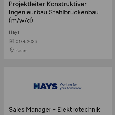
Projektleiter Konstruktiver
International
Ingenieurbau Stahlbrückenbau
(m/w/d)
Hays
01.06.2026
Plauen
Sales Manager - Elektrotechnik