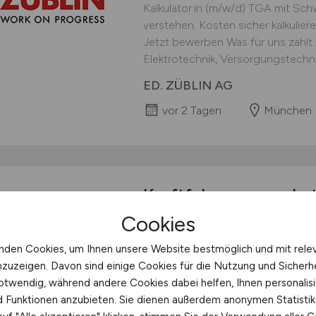
Kalkulator:in (m/w/d) TGA mit Sch
verstehen. Kosten sicher kalkuliere
Jetzt bewerben Was für uns zähl
Elektrotechnik, Versorgungstechni
ED. ZÜBLIN AG
vor 2 Tagen
München
Kraftfahrzeugmechatr
und Baumaschinenme
Cookies
Kraftfahrzeugmechatroniker*in od
nden Cookies, um Ihnen unsere Website bestmöglich und mit rele
Baumaschinenmechatroniker*in Ob 
nzuzeigen. Davon sind einige Cookies für die Nutzung und Sicherh
halten die Stadt am Laufen. Vollze
otwendig, während andere Cookies dabei helfen, Ihnen personalisi
(mehrere Stellen) Bewerbungsfris
nd Funktionen anzubieten. Sie dienen außerdem anonymen Statisti
(Entwicklungsmöglichkeiten nach 