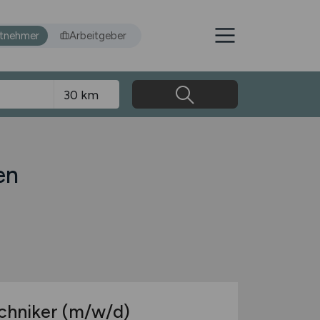
itnehmer
Arbeitgeber
en
echniker
(m/w/d)