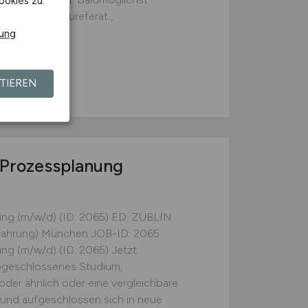
ookies zu.
tzbereich Baureferat ,
rung
TIEREN
/Prozessplanung
ung (m/w/d) (ID: 2065) ED. ZÜBLIN
erfahrung) München JOB-ID: 2065
ng (m/w/d) (ID: 2065) Jetzt
abgeschlossenes Studium,
der ähnlich oder eine vergleichbare
und aufgeschlossen sich in neue