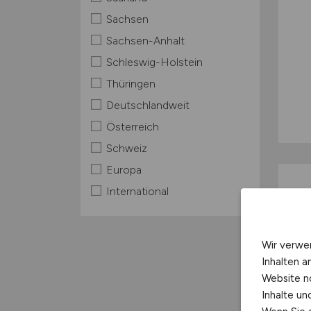
Sachsen
Sachsen-Anhalt
Schleswig-Holstein
Thüringen
Deutschlandweit
Österreich
Schweiz
Europa
International
Wir verwe
Inhalten a
Website n
Inhalte u