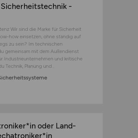
Sicherheitstechnik -
z Wir sind die Marke für Sicherheit
ow-how einsetzen, ohne ständig auf
wegs zu sein? Im technischen
t du gemeinsam mit dem Außendienst
für Industrieunternehmen und kritische
du Technik, Planung und...
icherheitssysteme
oniker*in oder Land-
chatroniker*in