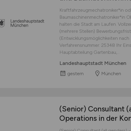
Kraftfahrzeugmechatroniker*in od
Baumaschinenmechatroniker*in Ob 
halten die Stadt am Laufen. Vollze
(mehrere Stellen) Bewerbungsfris
(Entwicklungsmöglichkeiten nach 
Verfahrensnummer: 25348 Ihr Einsa
Hauptabteilung Gartenbau,...
Landeshauptstadt München
gestern
München
(Senior) Consultant (a
Operations in der Ko
(Senior) Consultant (all genders) 