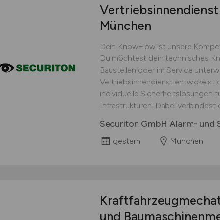
Vertriebsinnendienst 
München
Dein KnowHow ist unsere Kompeten
Du möchtest dein technisches Kn
Baustellen oder im Service unter
Vertriebsinnendienst entwickels
individuelle Sicherheitslösungen 
Infrastrukturen. Dabei verbindest 
Securiton GmbH Alarm- und S
gestern
München
Kraftfahrzeugmechatr
und Baumaschinenme