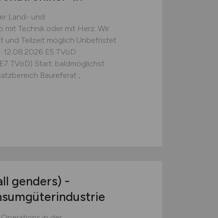
er Land- und
mit Technik oder mit Herz: Wir
it und Teilzeit möglich Unbefristet
t: 12.08.2026 E5 TVöD
E7 TVöD) Start: baldmöglichst
tzbereich Baureferat ,
ll genders) -
nsumgüterindustrie
- Operations in der