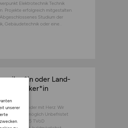
werpunkt Elektrotechnik Technik
n. Projekte erfolgreich mitgestalten.
t Abgeschlossenes Studium der
k, Gebäudetechnik oder eine...
oniker*in oder Land-
chatroniker*in
er Land- und
vanten
mit Technik oder mit Herz: Wir
eit unserer
it und Teilzeit möglich Unbefristet
erte
t: 12.08.2026 E5 TVöD
kzwecken.
E7 TVöD) Start: baldmöglichst