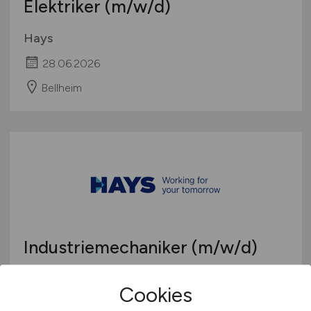
Elektriker
(m/w/d)
Hays
28.06.2026
Bellheim
Industriemechaniker
(m/w/d)
Hays
Cookies
22.06.2026