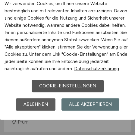
Wir verwenden Cookies, um Ihnen unsere Website
Bellheim
bestmöglich und mit relevanten Inhalten anzuzeigen. Davon
sind einige Cookies für die Nutzung und Sicherheit unserer
Website notwendig, während andere Cookies dabei helfen,
Ihnen personalisierte Inhalte und Funktionen anzubieten. Sie
dienen außerdem anonymen Statistikzwecken. Wenn Sie auf
"Alle akzeptieren" klicken, stimmen Sie der Verwendung aller
Cookies zu. Unter dem Link "Cookie-Einstellungen" am Ende
jeder Seite können Sie Ihre Entscheidung jederzeit
nachträglich aufrufen und ändern.
Datenschutzerklärung
SPS-Programmierung im
Sondermaschinenbau
(m/w/d)
COOKIE-EINSTELLUNGEN
Hays
ABLEHNEN
ALLE AKZEPTIEREN
22.06.2026
Prüm