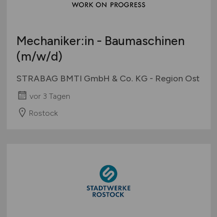
Studentenjobs / Werkstudenten
Hamburg
Ausbildung / Studium
Hessen
Praktikum
Mechaniker:in - Baumaschinen
Mecklenburg-Vorpommern
(m/w/d)
Niedersachsen
Nordrhein-Westfalen
STRABAG BMTI GmbH & Co. KG - Region Ost
Rheinland-Pfalz
vor 3 Tagen
Saarland
Sachsen
Rostock
Sachsen-Anhalt
Schleswig-Holstein
Thüringen
Deutschlandweit
Österreich
Schweiz
Europa