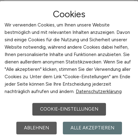
Rostock
Cookies
Wir verwenden Cookies, um Ihnen unsere Website
bestmöglich und mit relevanten Inhalten anzuzeigen. Davon
1
sind einige Cookies für die Nutzung und Sicherheit unserer
Website notwendig, während andere Cookies dabei helfen,
Ihnen personalisierte Inhalte und Funktionen anzubieten. Sie
dienen außerdem anonymen Statistikzwecken. Wenn Sie auf
Stadt:
Rostock
"Alle akzeptieren" klicken, stimmen Sie der Verwendung aller
Einwohner:
ca. 210.000
Cookies zu. Unter dem Link "Cookie-Einstellungen" am Ende
jeder Seite können Sie Ihre Entscheidung jederzeit
Verkehrsanbindungen:
Rostocker Hafen, Flughafen
nachträglich aufrufen und ändern.
Datenschutzerklärung
Rostock-Laage, Rostocker HBF, Autobahn A 20,
Bundesstraßen B 103, B 105, B 110
COOKIE-EINSTELLUNGEN
Arbeiten in der Nähe von
Rostock
:
Warnow,
Rostocker Heide, Graal-Müritz, Stettin, Bad
Doberan-Land, Elmenhorst, Mecklenburg-
ABLEHNEN
ALLE AKZEPTIEREN
Vorpommern, Kopenhagen-Malmö, Carbäk,