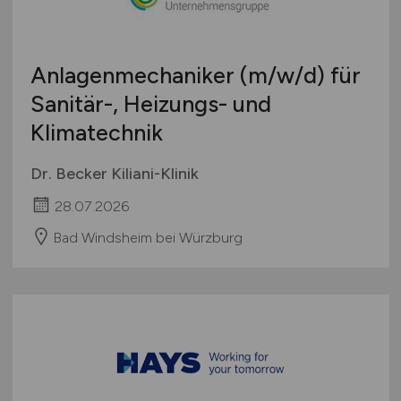
Studentenjobs / Werkstudenten
Hamburg
Ausbildung / Studium
Hessen
Praktikum
Anlagenmechaniker
(m/w/d)
für
Mecklenburg-Vorpommern
Sanitär-, Heizungs- und
Niedersachsen
Klimatechnik
Nordrhein-Westfalen
Rheinland-Pfalz
Dr. Becker Kiliani-Klinik
Saarland
28.07.2026
Sachsen
Sachsen-Anhalt
Bad Windsheim bei Würzburg
Schleswig-Holstein
Thüringen
Deutschlandweit
Österreich
Schweiz
Europa