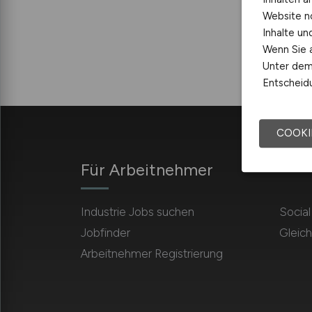
Website n
Inhalte u
Wenn Sie a
Unter dem 
Entscheidu
COOKI
Für Arbeitnehmer
Industrie Jobs suchen
Socia
Jobfinder
Gleich
Arbeitnehmer Registrierung