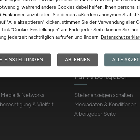
otwendig, während andere Cookies dabei helfen, Ihnen personalisi
nd Funktionen anzubieten. Sie dienen außerdem anonymen Statisti
uf "Alle akzeptieren" klicken, stimmen Sie der Verwendung aller C
Link "Cookie-Einstellungen" am Ende jeder Seite können Sie Ihre
ng jederzeit nachträglich aufrufen und ändern.
Datenschutzerklä
E-EINSTELLUNGEN
ABLEHNEN
ALLE AKZEP
Für Arbeitgeber
l Media & Networks
Stellenanzeigen schalten
berechtigung & Vielfalt
Mediadaten & Konditionen
Arbeitgeber Seite