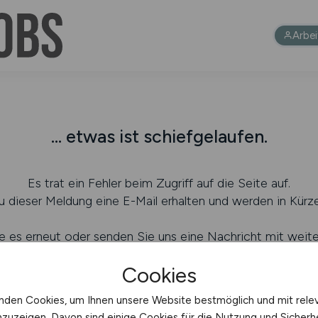
Arbe
... etwas ist schiefgelaufen.
Es trat ein Fehler beim Zugriff auf die Seite auf.
 dieser Meldung eine E-Mail erhalten und werden in Kürze
e es erneut oder senden Sie uns eine Nachricht mit weit
ei welcher Aktion dieser Fehler auftrat (
Ihr Kontakt zu un
Cookies
nden Cookies, um Ihnen unsere Website bestmöglich und mit rele
nzuzeigen. Davon sind einige Cookies für die Nutzung und Sicherh