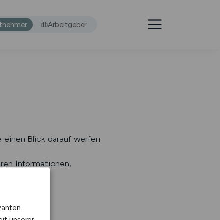
itnehmer
Arbeitgeber
 einen Blick darauf werfen.
eren Informationen,
s
).
vanten
eit unserer