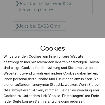
Jobs bei Bartscherer & Co.
Recycling GmbH
Jobs bei BASS GmbH
Jobs bei Bau- und
Cookies
Liegenschaftsbetrieb NRW
Wir verwenden Cookies, um Ihnen unsere Website
bestmöglich und mit relevanten Inhalten anzuzeigen. Davon
Jobs bei BAUER KOMPRESSOREN
sind einige Cookies für die Nutzung und Sicherheit unserer
GmbH
Website notwendig, während andere Cookies dabei helfen,
Ihnen personalisierte Inhalte und Funktionen anzubieten. Sie
dienen außerdem anonymen Statistikzwecken. Wenn Sie auf
Jobs bei Bayerische Zugspitzbahn
"Alle akzeptieren" klicken, stimmen Sie der Verwendung aller
Bergbahn
Cookies zu. Unter dem Link "Cookie-Einstellungen" am Ende
jeder Seite können Sie Ihre Entscheidung jederzeit