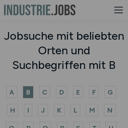
Jobsuche mit beliebten
Orten und
Suchbegriffen mit B
A
B
C
D
E
F
G
H
I
J
K
L
M
N