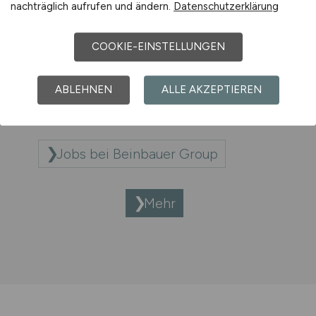
nachträglich aufrufen und ändern.
Datenschutzerklärung
Jobs bei Bayerisches Landesamt
für Gesundheit und
COOKIE-EINSTELLUNGEN
Lebensmittelsicherheit
ABLEHNEN
ALLE AKZEPTIEREN
Jobs bei Beck+Heun GmbH
Jobs bei Beinbauer Group
Mehr