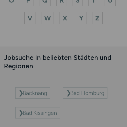
O
P
Q
R
S
T
U
V
W
X
Y
Z
Jobsuche in beliebten Städten und
Regionen
Backnang
Bad Homburg
Bad Kissingen