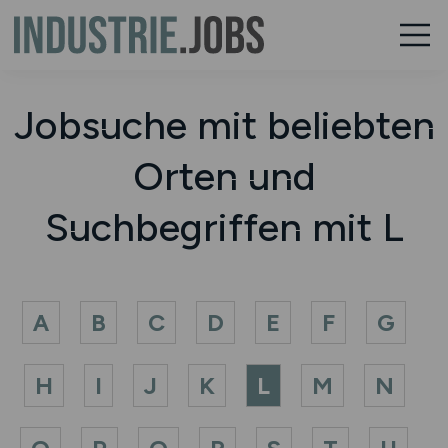
Jobsuche mit beliebten
Orten und
Suchbegriffen mit L
A
B
C
D
E
F
G
H
I
J
K
L
M
N