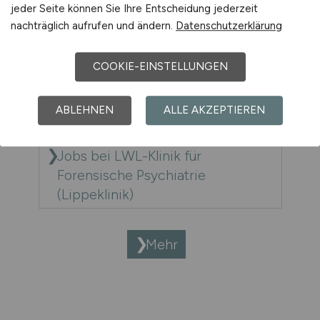
jeder Seite können Sie Ihre Entscheidung jederzeit
nachträglich aufrufen und ändern.
Datenschutzerklärung
Jobs bei LORENZ ENERGIE GmbH
COOKIE-EINSTELLUNGEN
Jobs bei Luitpold Schott
Armaturenfabrik GmbH
ABLEHNEN
ALLE AKZEPTIEREN
Jobs bei LWL-Klinik für
Forensische Psychiatrie
(Lippeklinik)
Mehr