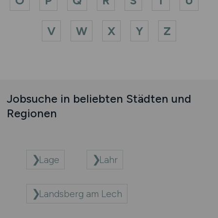
O
P
Q
R
S
T
U
V
W
X
Y
Z
Jobsuche in beliebten Städten und
Regionen
Lage
Lahr
Landsberg am Lech